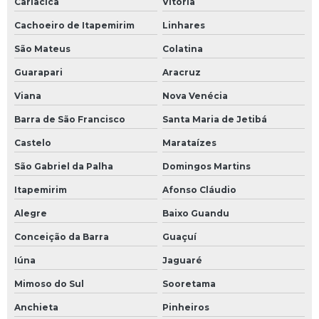
Cariacica
Vitória
Cachoeiro de Itapemirim
Linhares
São Mateus
Colatina
Guarapari
Aracruz
Viana
Nova Venécia
Barra de São Francisco
Santa Maria de Jetibá
Castelo
Marataízes
São Gabriel da Palha
Domingos Martins
Itapemirim
Afonso Cláudio
Alegre
Baixo Guandu
Conceição da Barra
Guaçuí
Iúna
Jaguaré
Mimoso do Sul
Sooretama
Anchieta
Pinheiros