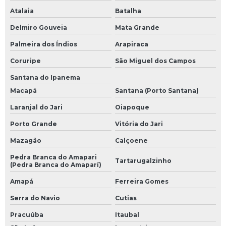
Atalaia
Batalha
Delmiro Gouveia
Mata Grande
Palmeira dos Índios
Arapiraca
Coruripe
São Miguel dos Campos
Santana do Ipanema
Macapá
Santana (Porto Santana)
Laranjal do Jari
Oiapoque
Porto Grande
Vitória do Jari
Mazagão
Calçoene
Pedra Branca do Amapari
Tartarugalzinho
(Pedra Branca do Amaparí)
Amapá
Ferreira Gomes
Serra do Navio
Cutias
Pracuúba
Itaubal