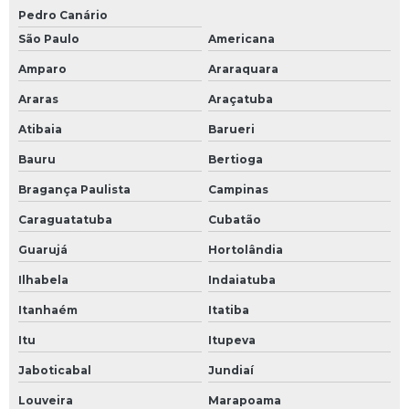
Pedro Canário
São Paulo
Americana
Amparo
Araraquara
Araras
Araçatuba
Atibaia
Barueri
Bauru
Bertioga
Bragança Paulista
Campinas
Caraguatatuba
Cubatão
Guarujá
Hortolândia
Ilhabela
Indaiatuba
Itanhaém
Itatiba
Itu
Itupeva
Jaboticabal
Jundiaí
Louveira
Marapoama