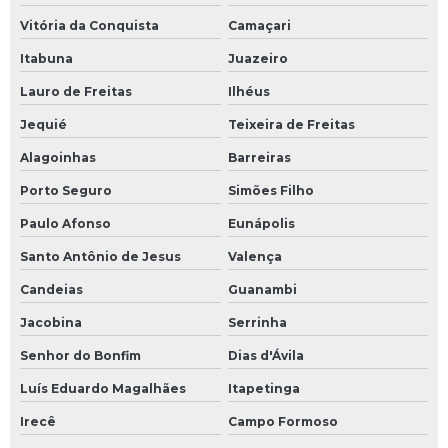
Vitória da Conquista
Camaçari
Itabuna
Juazeiro
Lauro de Freitas
Ilhéus
Jequié
Teixeira de Freitas
Alagoinhas
Barreiras
Porto Seguro
Simões Filho
Paulo Afonso
Eunápolis
Santo Antônio de Jesus
Valença
Candeias
Guanambi
Jacobina
Serrinha
Senhor do Bonfim
Dias d'Ávila
Luís Eduardo Magalhães
Itapetinga
Irecê
Campo Formoso