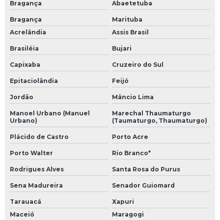
Bragança
Abaetetuba
Bragança
Marituba
Acrelândia
Assis Brasil
Brasiléia
Bujari
Capixaba
Cruzeiro do Sul
Epitaciolândia
Feijó
Jordão
Mâncio Lima
Manoel Urbano (Manuel
Marechal Thaumaturgo
Urbano)
(Taumaturgo, Thaumaturgo)
Plácido de Castro
Porto Acre
Porto Walter
Rio Branco*
Rodrigues Alves
Santa Rosa do Purus
Sena Madureira
Senador Guiomard
Tarauacá
Xapuri
Maceió
Maragogi