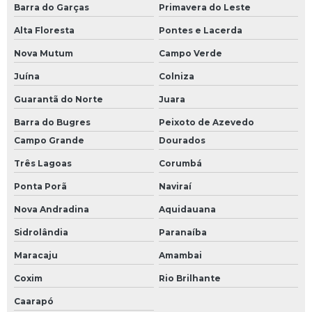
Barra do Garças
Primavera do Leste
Alta Floresta
Pontes e Lacerda
Nova Mutum
Campo Verde
Juína
Colniza
Guarantã do Norte
Juara
Barra do Bugres
Peixoto de Azevedo
Campo Grande
Dourados
Três Lagoas
Corumbá
Ponta Porã
Naviraí
Nova Andradina
Aquidauana
Sidrolândia
Paranaíba
Maracaju
Amambai
Coxim
Rio Brilhante
Caarapó