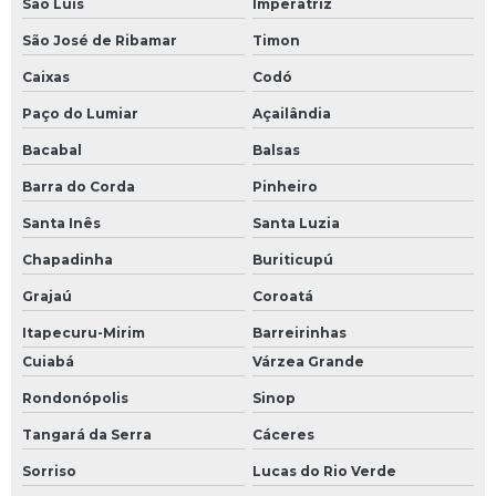
São Luís
Imperatriz
São José de Ribamar
Timon
Caixas
Codó
Paço do Lumiar
Açailândia
Bacabal
Balsas
Barra do Corda
Pinheiro
Santa Inês
Santa Luzia
Chapadinha
Buriticupú
Grajaú
Coroatá
Itapecuru-Mirim
Barreirinhas
Cuiabá
Várzea Grande
Rondonópolis
Sinop
Tangará da Serra
Cáceres
Sorriso
Lucas do Rio Verde