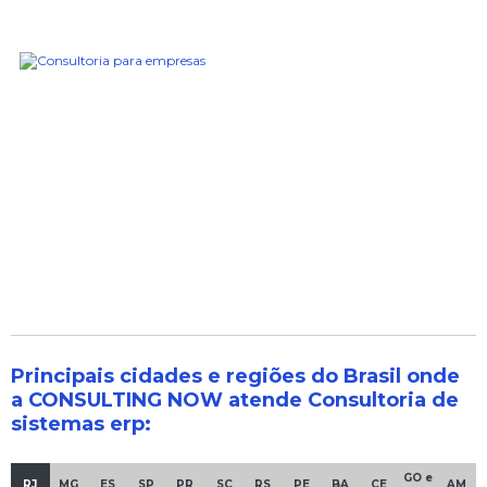
Principais cidades e regiões do Brasil onde
a CONSULTING NOW atende Consultoria de
sistemas erp:
GO e
RJ
MG
ES
SP
PR
SC
RS
PE
BA
CE
AM