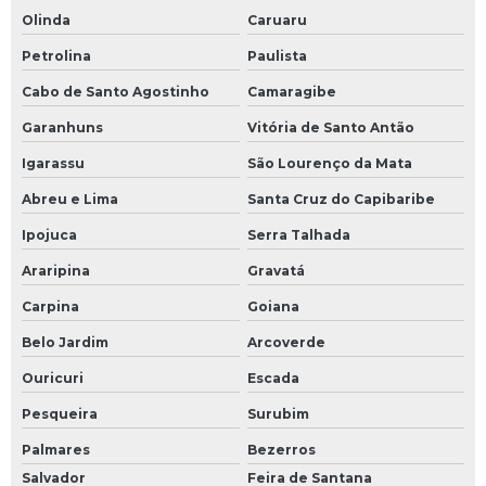
Olinda
Caruaru
Petrolina
Paulista
Cabo de Santo Agostinho
Camaragibe
Garanhuns
Vitória de Santo Antão
Igarassu
São Lourenço da Mata
Abreu e Lima
Santa Cruz do Capibaribe
Ipojuca
Serra Talhada
Araripina
Gravatá
Carpina
Goiana
Belo Jardim
Arcoverde
Ouricuri
Escada
Pesqueira
Surubim
Palmares
Bezerros
Salvador
Feira de Santana