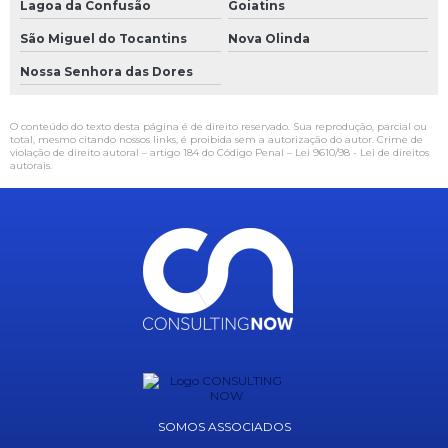
Lagoa da Confusão
Goiatins
São Miguel do Tocantins
Nova Olinda
Nossa Senhora das Dores
O conteúdo do texto desta página é de direito reservado. Sua reprodução, parcial ou
total, mesmo citando nossos links, é proibida sem a autorização do autor. Crime de
violação de direito autoral – artigo 184 do Código Penal –
Lei 9610/98 - Lei de direitos
autorais
.
SOMOS ASSOCIADOS