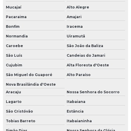
Mucajaí
Alto Alegre
Pacaraima
Amajari
Bonfim
Iracema
Normandia
Uiramutã
Caroebe
São João da Baliza
São Luís
Candeias do Jamari
Cujubim
Alta Floresta d'Oeste
São Miguel do Guaporé
Alto Paraíso
Nova Brasilândia d'Oeste
Aracaju
Nossa Senhora do Socorro
Lagarto
Itabaiana
São Cristóvão
Estância
Tobias Barreto
Itabaianinha
Simão Dias
Nossa Senhora da Glória