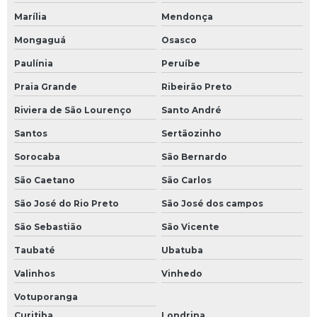
Marília
Mendonça
Mongaguá
Osasco
Paulínia
Peruíbe
Praia Grande
Ribeirão Preto
Riviera de São Lourenço
Santo André
Santos
Sertãozinho
Sorocaba
São Bernardo
São Caetano
São Carlos
São José do Rio Preto
São José dos campos
São Sebastião
São Vicente
Taubaté
Ubatuba
Valinhos
Vinhedo
Votuporanga
Curitiba
Londrina