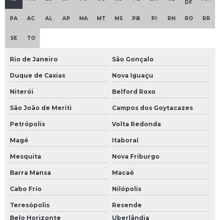
DF
PA
AC
AL
AP
MA
MT
MS
PB
PI
RN
RO
RR
SE
TO
Rio de Janeiro
São Gonçalo
Duque de Caxias
Nova Iguaçu
Niterói
Belford Roxo
São João de Meriti
Campos dos Goytacazes
Petrópolis
Volta Redonda
Magé
Itaboraí
Mesquita
Nova Friburgo
Barra Mansa
Macaé
Cabo Frio
Nilópolis
Teresópolis
Resende
Belo Horizonte
Uberlândia