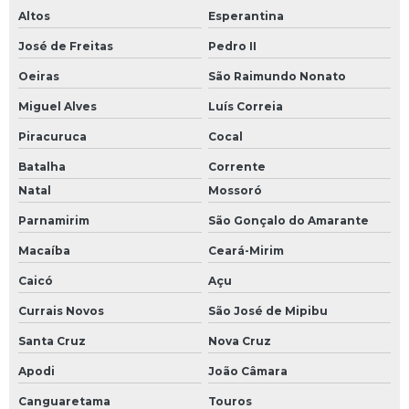
Altos
Esperantina
José de Freitas
Pedro II
Oeiras
São Raimundo Nonato
Miguel Alves
Luís Correia
Piracuruca
Cocal
Batalha
Corrente
Natal
Mossoró
Parnamirim
São Gonçalo do Amarante
Macaíba
Ceará-Mirim
Caicó
Açu
Currais Novos
São José de Mipibu
Santa Cruz
Nova Cruz
Apodi
João Câmara
Canguaretama
Touros