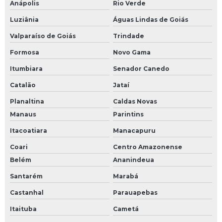
Anápolis
Rio Verde
Luziânia
Águas Lindas de Goiás
Valparaíso de Goiás
Trindade
Formosa
Novo Gama
Itumbiara
Senador Canedo
Catalão
Jataí
Planaltina
Caldas Novas
Manaus
Parintins
Itacoatiara
Manacapuru
Coari
Centro Amazonense
Belém
Ananindeua
Santarém
Marabá
Castanhal
Parauapebas
Itaituba
Cametá